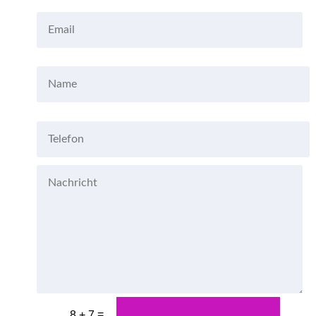
=
8 + 7