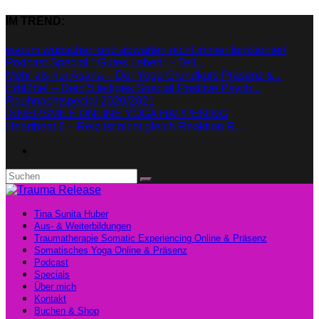
IM TREND:
warum wünschen und abwarten nicht immer funktioniert
Podcast Special “ Gutes Leben“ – Teil...
Mehr als nur Asana – Der Yoga Grundkurs Präsenz &...
Erblühe! – Dein 5 teiliges Special Positive Psych...
Rauhnachtspecial 2020/2021
INNERSMILE ONLINE YOGA HAPPENING
Heartbeat 6 – Reiz ist nicht gleich Reaktion R...
Tina Sunita Huber
Aus- & Weiterbildungen
Traumatherapie Somatic Experiencing Online & Präsenz
Somatisches Yoga Online & Präsenz
Podcast
Specials
Über mich
Kontakt
Buchen & Shop