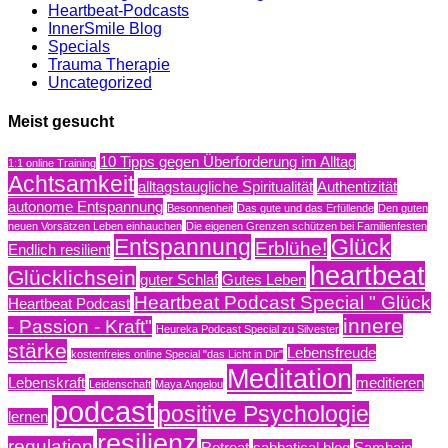
Heartbeat-Podcasts
InnerSmile Blog
Specials
Trauma Therapie
Uncategorized
Meist gesucht
10 Tipps gegen Überforderung im Alltag
1:1 online Training
Achtsamkeit
alltagstaugliche Spiritualität
Authentizität
autonome Entspannung
Besonnenheit
Das gute und das Erfüllende
Den guten
neuen Vorsätzen Leben einhauchen
Die eigenen Grenzen schützen bei Familienfesten
Entspannung
Glück
Erblühe!
Endlich resilient
heartbeat
Glücklichsein
guter Schlaf
Gutes Leben
Heartbeat Podcast Special " Glück
Heartbeat Podcast
innere
- Passion - Kraft"
Heureka Podcast Special zu Silvester
stärke
Lebensfreude
kostenfreies online Special "das Licht in Dir"
Meditation
Lebenskraft
meditieren
Leidenschaft
Maya Angelou
podcast
positive Psychologie
lernen
resilienz
regulation
Retreat
sabbatical blog
Samhain