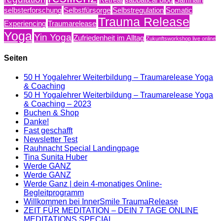
selbsterforschung
Selbstfürsorge
Selbstregulation
Somatic
Trauma Release
Experiencing
Traumarelease
Yoga
Yin Yoga
Zufriedenheit im Alltag
Zukunftsworkshop live online
Seiten
50 H Yogalehrer Weiterbildung – Traumarelease Yoga
& Coaching
50 H Yogalehrer Weiterbildung – Traumarelease Yoga
& Coaching – 2023
Buchen & Shop
Danke!
Fast geschafft
Newsletter Test
Rauhnacht Special Landingpage
Tina Sunita Huber
Werde GANZ
Werde GANZ
Werde Ganz | dein 4-monatiges Online-
Begleitprogramm
Willkommen bei InnerSmile TraumaRelease
ZEIT FÜR MEDITATION – DEIN 7 TAGE ONLINE
MEDITATIONS SPECIAL