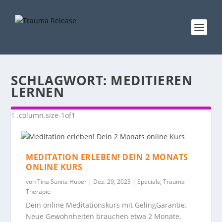
SCHLAGWORT:
MEDITIEREN
LERNEN
MEDITATION ERLEBEN! DEIN 2 MONATS
ONLINE KURS
von
Tina Sunita Huber
|
Dez. 29, 2023
|
Specials
,
Trauma
Therapie
Dein online Meditationskurs mit GelingGarantie.
Neue Gewohnheiten brauchen etwa 2 Monate,