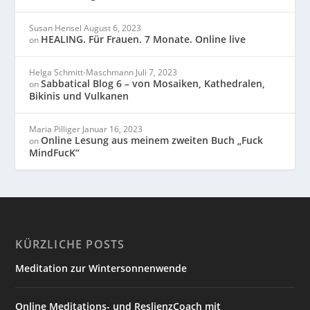
Susan Hensel
August 6, 2023
HEALING. Für Frauen. 7 Monate. Online live
on
Helga Schmitt-Maschmann
Juli 7, 2023
Sabbatical Blog 6 – von Mosaiken, Kathedralen,
on
Bikinis und Vulkanen
Maria Pilliger
Januar 16, 2023
Online Lesung aus meinem zweiten Buch „Fuck
on
MindFucK“
KÜRZLICHE POSTS
Meditation zur Wintersonnenwende
Online Meditations- und ReslienzCoach mit