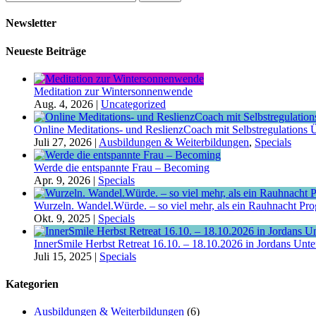
nach:
Newsletter
Neueste Beiträge
Meditation zur Wintersonnenwende
Aug. 4, 2026
|
Uncategorized
Online Meditations- und ReslienzCoach mit Selbstregulations Ü
Juli 27, 2026
|
Ausbildungen & Weiterbildungen
,
Specials
Werde die entspannte Frau – Becoming
Apr. 9, 2026
|
Specials
Wurzeln. Wandel.Würde. – so viel mehr, als ein Rauhnacht P
Okt. 9, 2025
|
Specials
InnerSmile Herbst Retreat 16.10. – 18.10.2026 in Jordans Unt
Juli 15, 2025
|
Specials
Kategorien
Ausbildungen & Weiterbildungen
(6)