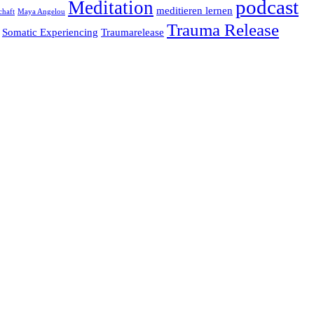
podcast
Meditation
meditieren lernen
chaft
Maya Angelou
Trauma Release
Somatic Experiencing
Traumarelease