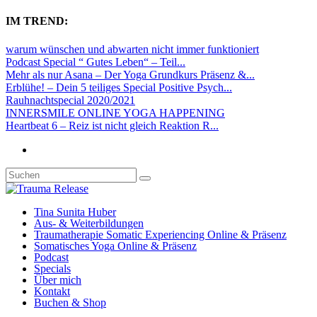
IM TREND:
warum wünschen und abwarten nicht immer funktioniert
Podcast Special “ Gutes Leben“ – Teil...
Mehr als nur Asana – Der Yoga Grundkurs Präsenz &...
Erblühe! – Dein 5 teiliges Special Positive Psych...
Rauhnachtspecial 2020/2021
INNERSMILE ONLINE YOGA HAPPENING
Heartbeat 6 – Reiz ist nicht gleich Reaktion R...
Tina Sunita Huber
Aus- & Weiterbildungen
Traumatherapie Somatic Experiencing Online & Präsenz
Somatisches Yoga Online & Präsenz
Podcast
Specials
Über mich
Kontakt
Buchen & Shop