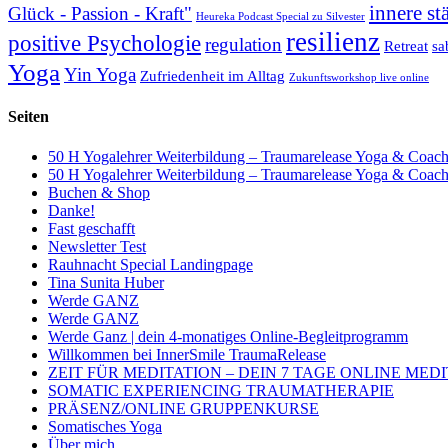
innere st
Glück - Passion - Kraft"
Heureka Podcast Special zu Silvester
resilienz
positive Psychologie
regulation
Retreat
sa
Yoga
Yin Yoga
Zufriedenheit im Alltag
Zukunftsworkshop live online
Seiten
50 H Yogalehrer Weiterbildung – Traumarelease Yoga & Coac
50 H Yogalehrer Weiterbildung – Traumarelease Yoga & Coac
Buchen & Shop
Danke!
Fast geschafft
Newsletter Test
Rauhnacht Special Landingpage
Tina Sunita Huber
Werde GANZ
Werde GANZ
Werde Ganz | dein 4-monatiges Online-Begleitprogramm
Willkommen bei InnerSmile TraumaRelease
ZEIT FÜR MEDITATION – DEIN 7 TAGE ONLINE MED
SOMATIC EXPERIENCING TRAUMATHERAPIE
PRÄSENZ/ONLINE GRUPPENKURSE
Somatisches Yoga
Über mich