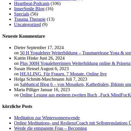
Heartbeat-Podcasts
(106)
InnerSmile Blog
(16)
Specials
(56)
Trauma Therapie
(13)
Uncategorized
(9)
Neueste Kommentare
Dieter
September 17, 2024
on
50 H Yogalehrer Weiterbildung – Traumarelease Yoga & so
Katrin Hinke
Juni 26, 2024
on
Plus 300H Yogalehrerinnen Weiterbildung online & Präsen
Susan Hensel
August 6, 2023
on
HEALING. Für Frauen. 7 Monate. Online live
Helga Schmitt-Maschmann
Juli 7, 2023
on
Sabbatical Blog 6 – von Mosaiken, Kathedralen, Bikinis u
Maria Pilliger
Januar 16, 2023
on
Online Lesung aus meinem zweiten Buch „Fuck MindFuc
kürzliche Posts
Meditation zur Wintersonnenwende
Online Meditations- und ReslienzCoach mit Selbstregulations Ü
Werde die entspannte Frau – Becoming