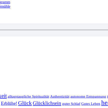
rogramm
ermühle
eit
alltagstaugliche Spiritualität
Authentizität
autonome Entspannung
he
Glück
Glücklichsein
Erblühe!
guter Schlaf
Gutes Leben