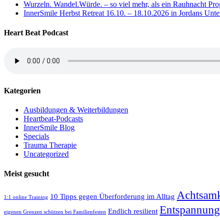
Wurzeln. Wandel.Würde. – so viel mehr, als ein Rauhnacht P
InnerSmile Herbst Retreat 16.10. – 18.10.2026 in Jordans Unt
Heart Beat Podcast
Kategorien
Ausbildungen & Weiterbildungen
Heartbeat-Podcasts
InnerSmile Blog
Specials
Trauma Therapie
Uncategorized
Meist gesucht
Achtsamk
10 Tipps gegen Überforderung im Alltag
1:1 online Training
Entspannung
Endlich resilient
eigenen Grenzen schützen bei Familienfesten