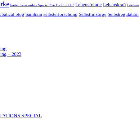
ärke
Lebensfreude
Lebenskraft
kostenfreies online Special "das Licht in Dir"
Leidens
bbatical blog
Samhain
selbsterforschung
Selbstfürsorge
Selbstregulation
hing
hing – 2023
ITATIONS SPECIAL