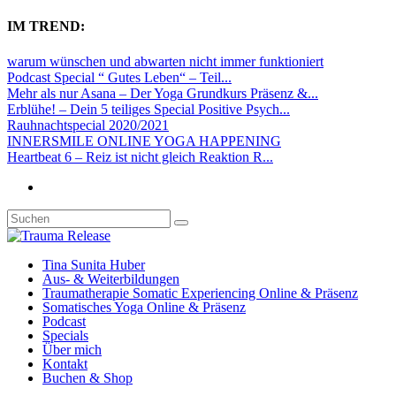
IM TREND:
warum wünschen und abwarten nicht immer funktioniert
Podcast Special “ Gutes Leben“ – Teil...
Mehr als nur Asana – Der Yoga Grundkurs Präsenz &...
Erblühe! – Dein 5 teiliges Special Positive Psych...
Rauhnachtspecial 2020/2021
INNERSMILE ONLINE YOGA HAPPENING
Heartbeat 6 – Reiz ist nicht gleich Reaktion R...
Tina Sunita Huber
Aus- & Weiterbildungen
Traumatherapie Somatic Experiencing Online & Präsenz
Somatisches Yoga Online & Präsenz
Podcast
Specials
Über mich
Kontakt
Buchen & Shop