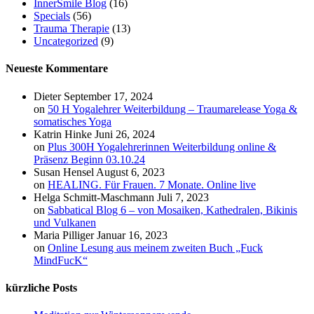
InnerSmile Blog
(16)
Specials
(56)
Trauma Therapie
(13)
Uncategorized
(9)
Neueste Kommentare
Dieter
September 17, 2024
on
50 H Yogalehrer Weiterbildung – Traumarelease Yoga &
somatisches Yoga
Katrin Hinke
Juni 26, 2024
on
Plus 300H Yogalehrerinnen Weiterbildung online &
Präsenz Beginn 03.10.24
Susan Hensel
August 6, 2023
on
HEALING. Für Frauen. 7 Monate. Online live
Helga Schmitt-Maschmann
Juli 7, 2023
on
Sabbatical Blog 6 – von Mosaiken, Kathedralen, Bikinis
und Vulkanen
Maria Pilliger
Januar 16, 2023
on
Online Lesung aus meinem zweiten Buch „Fuck
MindFucK“
kürzliche Posts