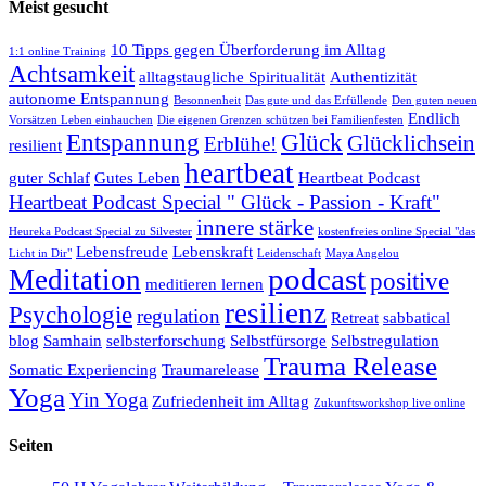
Meist gesucht
10 Tipps gegen Überforderung im Alltag
1:1 online Training
Achtsamkeit
alltagstaugliche Spiritualität
Authentizität
autonome Entspannung
Besonnenheit
Das gute und das Erfüllende
Den guten neuen
Endlich
Vorsätzen Leben einhauchen
Die eigenen Grenzen schützen bei Familienfesten
Entspannung
Glück
Glücklichsein
Erblühe!
resilient
heartbeat
guter Schlaf
Gutes Leben
Heartbeat Podcast
Heartbeat Podcast Special " Glück - Passion - Kraft"
innere stärke
Heureka Podcast Special zu Silvester
kostenfreies online Special "das
Lebensfreude
Lebenskraft
Licht in Dir"
Leidenschaft
Maya Angelou
podcast
Meditation
positive
meditieren lernen
resilienz
Psychologie
regulation
Retreat
sabbatical
blog
Samhain
selbsterforschung
Selbstfürsorge
Selbstregulation
Trauma Release
Somatic Experiencing
Traumarelease
Yoga
Yin Yoga
Zufriedenheit im Alltag
Zukunftsworkshop live online
Seiten