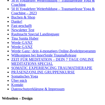
50 H Yogalehrer Weiterbildung – Traumarelease Yoga &
Coaching
50 H Yogalehrer Weiterbildung – Traumarelease Yoga &
Coaching – 2023
Buchen & Shop
Danke!
Fast geschafft
Newsletter Test
Rauhnacht Special Landingpage
Tina Sunita Huber
Werde GANZ
Werde GANZ
Werde Ganz | dein 4-monatiges Online-Begleitprogramm
Willkommen bei InnerSmile TraumaRelease
ZEIT FÜR MEDITATION – DEIN 7 TAGE ONLINE
MEDITATIONS SPECIAL
SOMATIC EXPERIENCING TRAUMATHERAPIE
PRÄSENZ/ONLINE GRUPPENKURSE
Somatisches Yoga
Über mich
Kontakt
Datenschutzerklärung & Impressum
Webseiten – Design