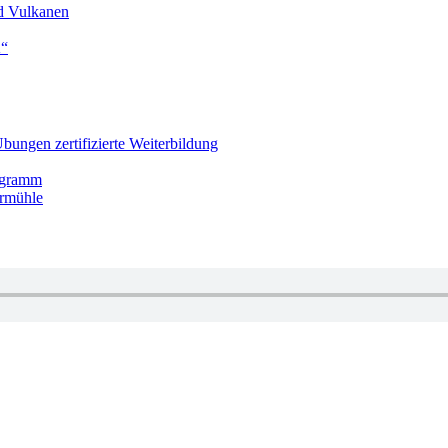
nd Vulkanen
K“
bungen zertifizierte Weiterbildung
rogramm
ermühle