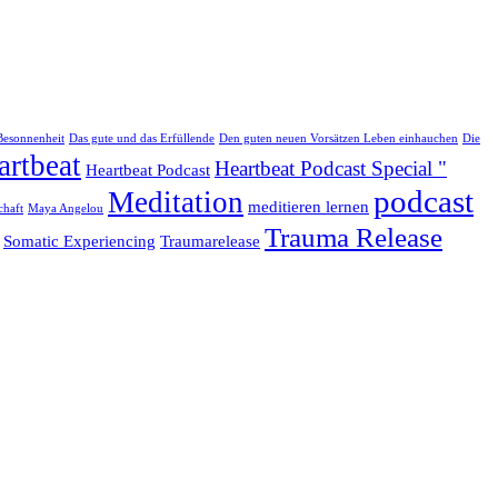
Besonnenheit
Das gute und das Erfüllende
Den guten neuen Vorsätzen Leben einhauchen
Die
artbeat
Heartbeat Podcast Special "
Heartbeat Podcast
podcast
Meditation
meditieren lernen
chaft
Maya Angelou
Trauma Release
Somatic Experiencing
Traumarelease