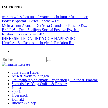
IM TREND:
warum wünschen und abwarten nicht immer funktioniert
Podcast Special “ Gutes Leben“ – Teil...
Mehr als nur Asana – Der Yoga Grundkurs Präsenz &...
Erblühe! – Dein 5 teiliges Special Positive Psych...
Rauhnachtspecial 2020/2021
INNERSMILE ONLINE YOGA HAPPENING
Heartbeat 6 – Reiz ist nicht gleich Reaktion R...
Tina Sunita Huber
Aus- & Weiterbildungen
Traumatherapie Somatic Experiencing Online & Präsenz
Somatisches Yoga Online & Präsenz
Podcast
Specials
Über mich
Kontakt
Buchen & Shop