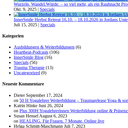
Wurzeln. Wandel.Würde. – so viel mehr, als ein Rauhnacht P
Okt. 9, 2025
|
Specials
InnerSmile Herbst Retreat 16.10. – 18.10.2026 in Jordans Unt
Juli 15, 2025
|
Specials
Kategorien
Ausbildungen & Weiterbildungen
(6)
Heartbeat-Podcasts
(106)
InnerSmile Blog
(16)
Specials
(56)
Trauma Therapie
(13)
Uncategorized
(9)
Neueste Kommentare
Dieter
September 17, 2024
on
50 H Yogalehrer Weiterbildung – Traumarelease Yoga & so
Katrin Hinke
Juni 26, 2024
on
Plus 300H Yogalehrerinnen Weiterbildung online & Präsen
Susan Hensel
August 6, 2023
on
HEALING. Für Frauen. 7 Monate. Online live
Helga Schmitt-Maschmann
Juli 7, 2023