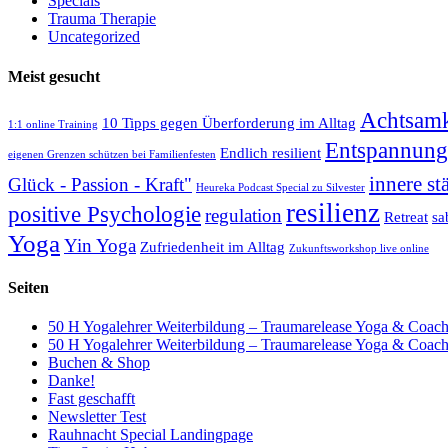
Specials
Trauma Therapie
Uncategorized
Meist gesucht
Achtsamk
10 Tipps gegen Überforderung im Alltag
1:1 online Training
Entspannung
Endlich resilient
eigenen Grenzen schützen bei Familienfesten
innere st
Glück - Passion - Kraft"
Heureka Podcast Special zu Silvester
resilienz
positive Psychologie
regulation
Retreat
sa
Yoga
Yin Yoga
Zufriedenheit im Alltag
Zukunftsworkshop live online
Seiten
50 H Yogalehrer Weiterbildung – Traumarelease Yoga & Coac
50 H Yogalehrer Weiterbildung – Traumarelease Yoga & Coac
Buchen & Shop
Danke!
Fast geschafft
Newsletter Test
Rauhnacht Special Landingpage