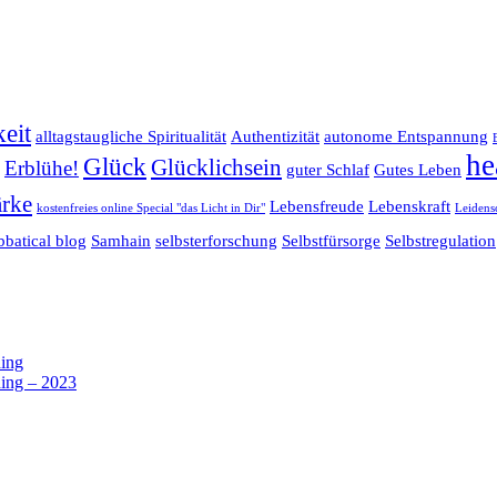
eit
alltagstaugliche Spiritualität
Authentizität
autonome Entspannung
he
Glück
Glücklichsein
Erblühe!
guter Schlaf
Gutes Leben
ärke
Lebensfreude
Lebenskraft
kostenfreies online Special "das Licht in Dir"
Leidens
bbatical blog
Samhain
selbsterforschung
Selbstfürsorge
Selbstregulation
hing
hing – 2023