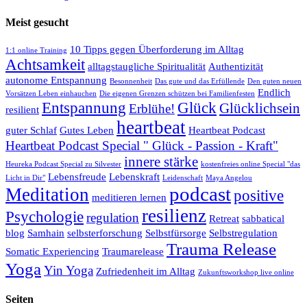
Meist gesucht
10 Tipps gegen Überforderung im Alltag
1:1 online Training
Achtsamkeit
alltagstaugliche Spiritualität
Authentizität
autonome Entspannung
Besonnenheit
Das gute und das Erfüllende
Den guten neuen
Endlich
Vorsätzen Leben einhauchen
Die eigenen Grenzen schützen bei Familienfesten
Entspannung
Glück
Glücklichsein
Erblühe!
resilient
heartbeat
guter Schlaf
Gutes Leben
Heartbeat Podcast
Heartbeat Podcast Special " Glück - Passion - Kraft"
innere stärke
Heureka Podcast Special zu Silvester
kostenfreies online Special "das
Lebensfreude
Lebenskraft
Licht in Dir"
Leidenschaft
Maya Angelou
podcast
Meditation
positive
meditieren lernen
resilienz
Psychologie
regulation
Retreat
sabbatical
blog
Samhain
selbsterforschung
Selbstfürsorge
Selbstregulation
Trauma Release
Somatic Experiencing
Traumarelease
Yoga
Yin Yoga
Zufriedenheit im Alltag
Zukunftsworkshop live online
Seiten