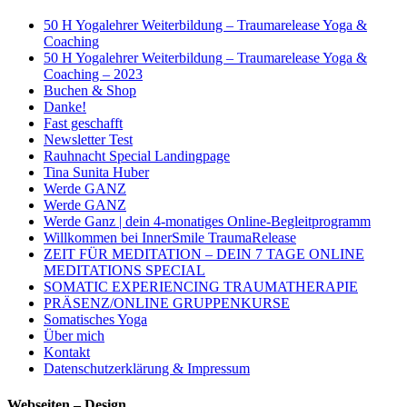
50 H Yogalehrer Weiterbildung – Traumarelease Yoga &
Coaching
50 H Yogalehrer Weiterbildung – Traumarelease Yoga &
Coaching – 2023
Buchen & Shop
Danke!
Fast geschafft
Newsletter Test
Rauhnacht Special Landingpage
Tina Sunita Huber
Werde GANZ
Werde GANZ
Werde Ganz | dein 4-monatiges Online-Begleitprogramm
Willkommen bei InnerSmile TraumaRelease
ZEIT FÜR MEDITATION – DEIN 7 TAGE ONLINE
MEDITATIONS SPECIAL
SOMATIC EXPERIENCING TRAUMATHERAPIE
PRÄSENZ/ONLINE GRUPPENKURSE
Somatisches Yoga
Über mich
Kontakt
Datenschutzerklärung & Impressum
Webseiten – Design