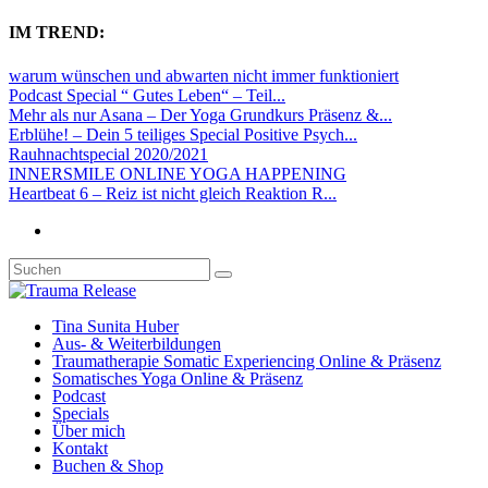
IM TREND:
warum wünschen und abwarten nicht immer funktioniert
Podcast Special “ Gutes Leben“ – Teil...
Mehr als nur Asana – Der Yoga Grundkurs Präsenz &...
Erblühe! – Dein 5 teiliges Special Positive Psych...
Rauhnachtspecial 2020/2021
INNERSMILE ONLINE YOGA HAPPENING
Heartbeat 6 – Reiz ist nicht gleich Reaktion R...
Tina Sunita Huber
Aus- & Weiterbildungen
Traumatherapie Somatic Experiencing Online & Präsenz
Somatisches Yoga Online & Präsenz
Podcast
Specials
Über mich
Kontakt
Buchen & Shop