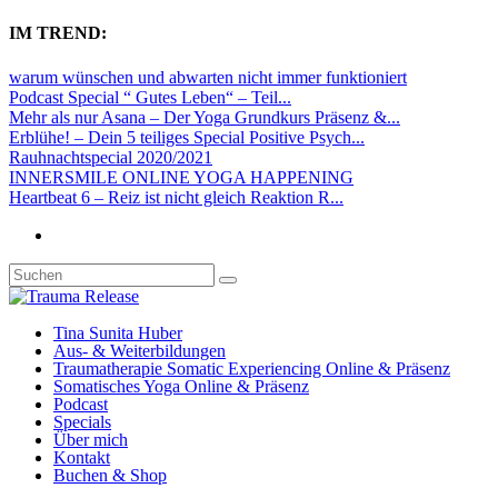
IM TREND:
warum wünschen und abwarten nicht immer funktioniert
Podcast Special “ Gutes Leben“ – Teil...
Mehr als nur Asana – Der Yoga Grundkurs Präsenz &...
Erblühe! – Dein 5 teiliges Special Positive Psych...
Rauhnachtspecial 2020/2021
INNERSMILE ONLINE YOGA HAPPENING
Heartbeat 6 – Reiz ist nicht gleich Reaktion R...
Tina Sunita Huber
Aus- & Weiterbildungen
Traumatherapie Somatic Experiencing Online & Präsenz
Somatisches Yoga Online & Präsenz
Podcast
Specials
Über mich
Kontakt
Buchen & Shop