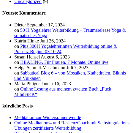
Uncategorized
(9)
Neueste Kommentare
Dieter
September 17, 2024
on
50 H Yogalehrer Weiterbildung – Traumarelease Yoga &
somatisches Yoga
Katrin Hinke
Juni 26, 2024
on
Plus 300H Yogalehrerinnen Weiterbildung online &
Präsenz Beginn 03.10.24
Susan Hensel
August 6, 2023
on
HEALING. Für Frauen. 7 Monate. Online live
Helga Schmitt-Maschmann
Juli 7, 2023
on
Sabbatical Blog 6 – von Mosaiken, Kathedralen, Bikinis
und Vulkanen
Maria Pilliger
Januar 16, 2023
on
Online Lesung aus meinem zweiten Buch „Fuck
MindFucK“
kürzliche Posts
Meditation zur Wintersonnenwende
Online Meditations- und ReslienzCoach mit Selbstregulations
Übungen zertifizierte Weiterbildung