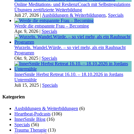
Online Meditations- und ReslienzCoach mit Selbstregulations
Übungen zertifizierte Weiterbildung
Juli 27, 2026
|
Ausbildungen & Weiterbildungen
,
Specials
Werde die entspannte Frau – Becoming
Apr. 9, 2026
|
Specials
Wurzeln. Wandel.Würde. – so viel mehr, als ein Rauhnacht
Programm
Okt. 9, 2025
|
Specials
InnerSmile Herbst Retreat 16.10. – 18.10.2026 in Jordans
Untermühle
Juli 15, 2025
|
Specials
Kategorien
Ausbildungen & Weiterbildungen
(6)
Heartbeat-Podcasts
(106)
InnerSmile Blog
(16)
Specials
(56)
Trauma Therapie
(13)