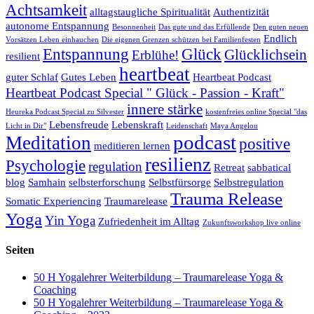
Achtsamkeit
alltagstaugliche Spiritualität
Authentizität
autonome Entspannung
Besonnenheit
Das gute und das Erfüllende
Den guten neuen
Endlich
Vorsätzen Leben einhauchen
Die eigenen Grenzen schützen bei Familienfesten
Entspannung
Glück
Glücklichsein
Erblühe!
resilient
heartbeat
guter Schlaf
Gutes Leben
Heartbeat Podcast
Heartbeat Podcast Special " Glück - Passion - Kraft"
innere stärke
Heureka Podcast Special zu Silvester
kostenfreies online Special "das
Lebensfreude
Lebenskraft
Licht in Dir"
Leidenschaft
Maya Angelou
podcast
Meditation
positive
meditieren lernen
resilienz
Psychologie
regulation
Retreat
sabbatical
blog
Samhain
selbsterforschung
Selbstfürsorge
Selbstregulation
Trauma Release
Somatic Experiencing
Traumarelease
Yoga
Yin Yoga
Zufriedenheit im Alltag
Zukunftsworkshop live online
Seiten
50 H Yogalehrer Weiterbildung – Traumarelease Yoga &
Coaching
50 H Yogalehrer Weiterbildung – Traumarelease Yoga &