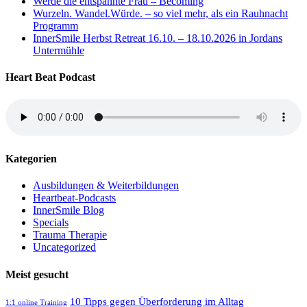
Werde die entspannte Frau – Becoming
Wurzeln. Wandel.Würde. – so viel mehr, als ein Rauhnacht
Programm
InnerSmile Herbst Retreat 16.10. – 18.10.2026 in Jordans
Untermühle
Heart Beat Podcast
Kategorien
Ausbildungen & Weiterbildungen
Heartbeat-Podcasts
InnerSmile Blog
Specials
Trauma Therapie
Uncategorized
Meist gesucht
10 Tipps gegen Überforderung im Alltag
1:1 online Training