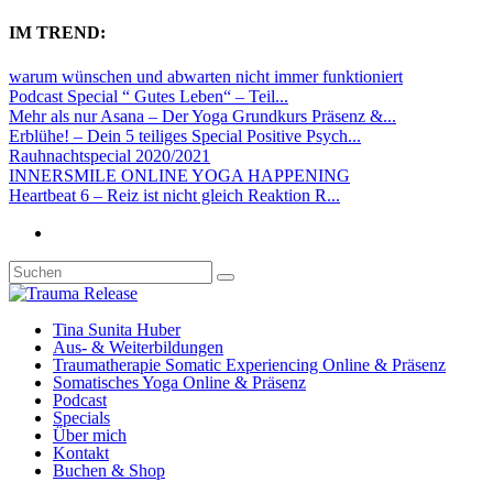
IM TREND:
warum wünschen und abwarten nicht immer funktioniert
Podcast Special “ Gutes Leben“ – Teil...
Mehr als nur Asana – Der Yoga Grundkurs Präsenz &...
Erblühe! – Dein 5 teiliges Special Positive Psych...
Rauhnachtspecial 2020/2021
INNERSMILE ONLINE YOGA HAPPENING
Heartbeat 6 – Reiz ist nicht gleich Reaktion R...
Tina Sunita Huber
Aus- & Weiterbildungen
Traumatherapie Somatic Experiencing Online & Präsenz
Somatisches Yoga Online & Präsenz
Podcast
Specials
Über mich
Kontakt
Buchen & Shop