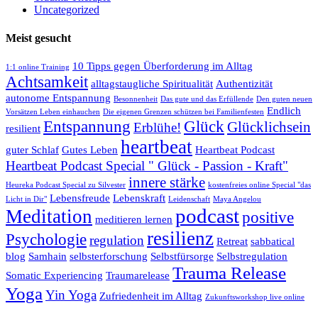
Uncategorized
Meist gesucht
10 Tipps gegen Überforderung im Alltag
1:1 online Training
Achtsamkeit
alltagstaugliche Spiritualität
Authentizität
autonome Entspannung
Besonnenheit
Das gute und das Erfüllende
Den guten neuen
Endlich
Vorsätzen Leben einhauchen
Die eigenen Grenzen schützen bei Familienfesten
Entspannung
Glück
Glücklichsein
Erblühe!
resilient
heartbeat
guter Schlaf
Gutes Leben
Heartbeat Podcast
Heartbeat Podcast Special " Glück - Passion - Kraft"
innere stärke
Heureka Podcast Special zu Silvester
kostenfreies online Special "das
Lebensfreude
Lebenskraft
Licht in Dir"
Leidenschaft
Maya Angelou
podcast
Meditation
positive
meditieren lernen
resilienz
Psychologie
regulation
Retreat
sabbatical
blog
Samhain
selbsterforschung
Selbstfürsorge
Selbstregulation
Trauma Release
Somatic Experiencing
Traumarelease
Yoga
Yin Yoga
Zufriedenheit im Alltag
Zukunftsworkshop live online