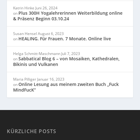
Katrin Hinke
Juni 26, 2024
Plus 300H Yogalehrerinnen Weiterbildung online
on
& Präsenz Beginn 03.10.24
Susan Hensel
August 6, 2023
HEALING. Für Frauen. 7 Monate. Online live
on
Helga Schmitt-Maschmann
Juli 7, 2023
Sabbatical Blog 6 – von Mosaiken, Kathedralen,
on
Bikinis und Vulkanen
Maria Pilliger
Januar 16, 2023
Online Lesung aus meinem zweiten Buch „Fuck
on
MindFucK“
KÜRZLICHE POSTS