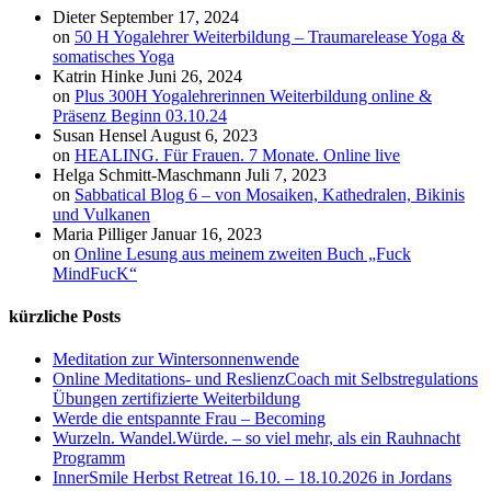
Dieter
September 17, 2024
on
50 H Yogalehrer Weiterbildung – Traumarelease Yoga &
somatisches Yoga
Katrin Hinke
Juni 26, 2024
on
Plus 300H Yogalehrerinnen Weiterbildung online &
Präsenz Beginn 03.10.24
Susan Hensel
August 6, 2023
on
HEALING. Für Frauen. 7 Monate. Online live
Helga Schmitt-Maschmann
Juli 7, 2023
on
Sabbatical Blog 6 – von Mosaiken, Kathedralen, Bikinis
und Vulkanen
Maria Pilliger
Januar 16, 2023
on
Online Lesung aus meinem zweiten Buch „Fuck
MindFucK“
kürzliche Posts
Meditation zur Wintersonnenwende
Online Meditations- und ReslienzCoach mit Selbstregulations
Übungen zertifizierte Weiterbildung
Werde die entspannte Frau – Becoming
Wurzeln. Wandel.Würde. – so viel mehr, als ein Rauhnacht
Programm
InnerSmile Herbst Retreat 16.10. – 18.10.2026 in Jordans