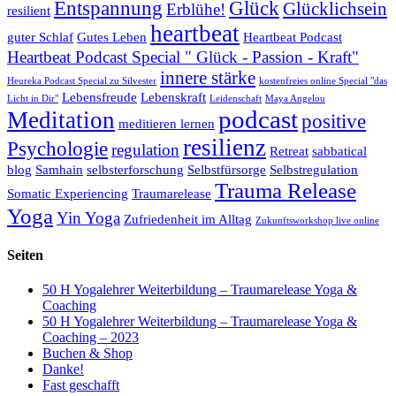
Entspannung
Glück
Glücklichsein
Erblühe!
resilient
heartbeat
guter Schlaf
Gutes Leben
Heartbeat Podcast
Heartbeat Podcast Special " Glück - Passion - Kraft"
innere stärke
Heureka Podcast Special zu Silvester
kostenfreies online Special "das
Lebensfreude
Lebenskraft
Licht in Dir"
Leidenschaft
Maya Angelou
podcast
Meditation
positive
meditieren lernen
resilienz
Psychologie
regulation
Retreat
sabbatical
blog
Samhain
selbsterforschung
Selbstfürsorge
Selbstregulation
Trauma Release
Somatic Experiencing
Traumarelease
Yoga
Yin Yoga
Zufriedenheit im Alltag
Zukunftsworkshop live online
Seiten
50 H Yogalehrer Weiterbildung – Traumarelease Yoga &
Coaching
50 H Yogalehrer Weiterbildung – Traumarelease Yoga &
Coaching – 2023
Buchen & Shop
Danke!
Fast geschafft