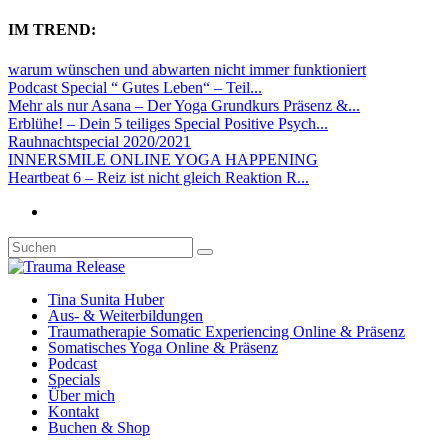
IM TREND:
warum wünschen und abwarten nicht immer funktioniert
Podcast Special “ Gutes Leben“ – Teil...
Mehr als nur Asana – Der Yoga Grundkurs Präsenz &...
Erblühe! – Dein 5 teiliges Special Positive Psych...
Rauhnachtspecial 2020/2021
INNERSMILE ONLINE YOGA HAPPENING
Heartbeat 6 – Reiz ist nicht gleich Reaktion R...
Tina Sunita Huber
Aus- & Weiterbildungen
Traumatherapie Somatic Experiencing Online & Präsenz
Somatisches Yoga Online & Präsenz
Podcast
Specials
Über mich
Kontakt
Buchen & Shop