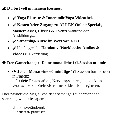
🌊 Du bist voll in meinem Kosmos:
✔️
Yoga Flatrate & Innersmile Yoga Videothek
✔️
Kostenfreier Zugang zu ALLEN Online Specials,
Masterclasses, Circles & Events
während der
Ausbildungszeit
✔️
Streaming-Kurse im Wert von 498 €
✔️ Umfangreiche
Handouts, Workbooks, Audios &
Videos
zur Vertiefung
💎 Der Gamechanger: Deine monatliche 1:1-Session mit mir
🌟
Jeden Monat eine 60-minütige 1:1 Session
(online oder
in Präsenz)
– für tiefe Prozessarbeit, Nervensystemregulation, Altes
verabschieden, Ziele klären, neue Identität integrieren.
Hier passiert die Magie, von der ehemalige Teilnehmerinnen
sprechen, wenn sie sagen:
„Lebensverändernd.
Fundiert & praktisch.