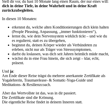
Stell dir vor, du hast 10 Monate lang einen Raum, der nur eines will:
dich in deine Tiefe, in deine Wahrheit und in deine Kraft
zurückzubegleiten.
In diesen 10 Monaten:
erkennst du, welche alten Konditionierungen dich klein halten
(People Pleasing, Anpassung, „immer funktionieren“),
lernst du, wie dein Nervensystem wirklich tickt – und wie du
es regulierst, statt es zu übergehen,
beginnst du, deinen Körper wieder als Verbündeten zu
erleben, nicht nur als Träger von Stresssymptomen,
darfst du loslassen, was dich seit Jahren heimlich müde macht,
wächst du in eine Frau hinein, die sich zeigt – klar, echt,
präsent.
Und
ja
:
Am Ende dieser Reise trägst du mehrere anerkannte Zertifikate als
Yogalehrerin, Traumarelease- & Somatic-Yoga-Guide und
Meditations- & Resilienzcoach.
Aber das Wertvollste ist das, was in dir passiert.
Die Zertifikate sind die Krönung.
Die eigentliche Reise findet in deinem Inneren statt.