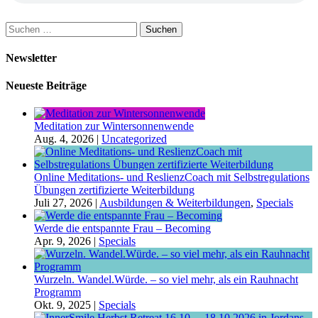
Suchen
nach:
Newsletter
Neueste Beiträge
Meditation zur Wintersonnenwende
Aug. 4, 2026
|
Uncategorized
Online Meditations- und ReslienzCoach mit Selbstregulations
Übungen zertifizierte Weiterbildung
Juli 27, 2026
|
Ausbildungen & Weiterbildungen
,
Specials
Werde die entspannte Frau – Becoming
Apr. 9, 2026
|
Specials
Wurzeln. Wandel.Würde. – so viel mehr, als ein Rauhnacht
Programm
Okt. 9, 2025
|
Specials