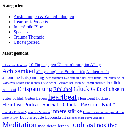
Kategorien
Ausbildungen & Weiterbildungen
Heartbeat-Podcasts
InnerSmile Blog
Specials
Trauma Therapie
Uncategorized
Meist gesucht
10 Tipps gegen Überforderung im Alltag
1:1 online Training
Achtsamkeit
alltagstaugliche Spiritualität
Authentizität
autonome Entspannung
Besonnenheit
Das gute und das Erfüllende
Den guten neuen
Endlich
Vorsätzen Leben einhauchen
Die eigenen Grenzen schützen bei Familienfesten
Entspannung
Glück
Glücklichsein
Erblühe!
resilient
heartbeat
guter Schlaf
Gutes Leben
Heartbeat Podcast
Heartbeat Podcast Special " Glück - Passion - Kraft"
innere stärke
Heureka Podcast Special zu Silvester
kostenfreies online Special "das
Lebensfreude
Lebenskraft
Licht in Dir"
Leidenschaft
Maya Angelou
podcast
Meditation
positive
meditieren lernen