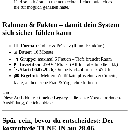
Und so nah dran an meinem echten Leben, wie ich es
nie für möglich gehalten hätte.“
Rahmen & Fakten – damit dein System
sich sicher fühlen kann
🧘‍♀️
Format:
Online & Präsenz (Raum Frankfurt)
⌛️
Dauer:
10 Monate
👭
Gruppe:
maximal 6 Frauen – Tiefe braucht Raum
💶
Investition:
399 € / Monat (All-In – alle Inhalte inkl.)
🚀
Start:
06.07.2026
, Online Kick-off um 17:45 Uhr
🎓
Ergebnis:
Mehrere Zertifikate
plus
eine verkörperte,
klare, authentische Frau & Yogalehrerin in dir
Und:
Diese Ausbildung ist meine
Legacy
– die letzte Yogalehrerinnen-
Ausbildung, die ich anbiete.
Spür rein, bevor du entscheidest: Der
kostenfreie TUNE IN am 28.06.