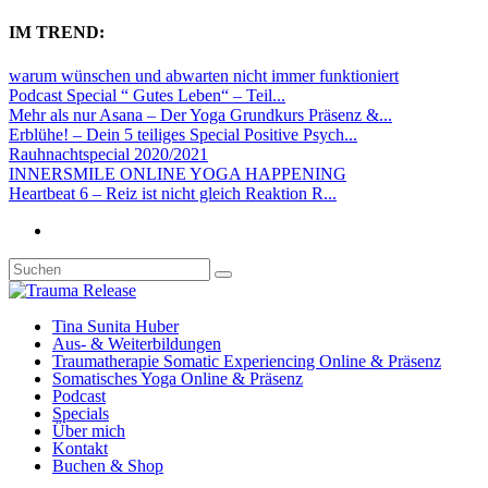
IM TREND:
warum wünschen und abwarten nicht immer funktioniert
Podcast Special “ Gutes Leben“ – Teil...
Mehr als nur Asana – Der Yoga Grundkurs Präsenz &...
Erblühe! – Dein 5 teiliges Special Positive Psych...
Rauhnachtspecial 2020/2021
INNERSMILE ONLINE YOGA HAPPENING
Heartbeat 6 – Reiz ist nicht gleich Reaktion R...
Tina Sunita Huber
Aus- & Weiterbildungen
Traumatherapie Somatic Experiencing Online & Präsenz
Somatisches Yoga Online & Präsenz
Podcast
Specials
Über mich
Kontakt
Buchen & Shop