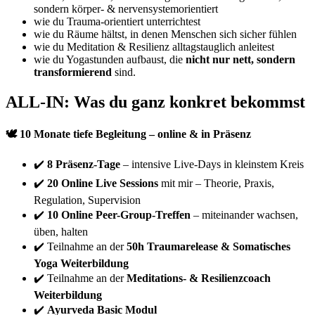
sondern körper- & nervensystemorientiert
wie du Trauma-orientiert unterrichtest
wie du Räume hältst, in denen Menschen sich sicher fühlen
wie du Meditation & Resilienz alltagstauglich anleitest
wie du Yogastunden aufbaust, die
nicht nur nett, sondern
transformierend
sind.
ALL-IN: Was du ganz konkret bekommst
🕊 10 Monate tiefe Begleitung – online & in Präsenz
✔️
8 Präsenz-Tage
– intensive Live-Days in kleinstem Kreis
✔️
20 Online Live Sessions
mit mir – Theorie, Praxis,
Regulation, Supervision
✔️
10 Online Peer-Group-Treffen
– miteinander wachsen,
üben, halten
✔️ Teilnahme an der
50h Traumarelease & Somatisches
Yoga Weiterbildung
✔️ Teilnahme an der
Meditations- & Resilienzcoach
Weiterbildung
✔️
Ayurveda Basic Modul