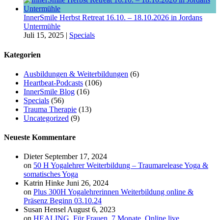
InnerSmile Herbst Retreat 16.10. – 18.10.2026 in Jordans
Untermühle
Juli 15, 2025
|
Specials
Kategorien
Ausbildungen & Weiterbildungen
(6)
Heartbeat-Podcasts
(106)
InnerSmile Blog
(16)
Specials
(56)
Trauma Therapie
(13)
Uncategorized
(9)
Neueste Kommentare
Dieter
September 17, 2024
on
50 H Yogalehrer Weiterbildung – Traumarelease Yoga &
somatisches Yoga
Katrin Hinke
Juni 26, 2024
on
Plus 300H Yogalehrerinnen Weiterbildung online &
Präsenz Beginn 03.10.24
Susan Hensel
August 6, 2023
on
HEALING. Für Frauen. 7 Monate. Online live