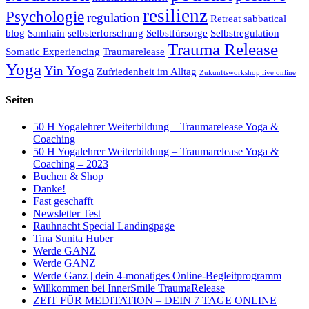
resilienz
Psychologie
regulation
Retreat
sabbatical
blog
Samhain
selbsterforschung
Selbstfürsorge
Selbstregulation
Trauma Release
Somatic Experiencing
Traumarelease
Yoga
Yin Yoga
Zufriedenheit im Alltag
Zukunftsworkshop live online
Seiten
50 H Yogalehrer Weiterbildung – Traumarelease Yoga &
Coaching
50 H Yogalehrer Weiterbildung – Traumarelease Yoga &
Coaching – 2023
Buchen & Shop
Danke!
Fast geschafft
Newsletter Test
Rauhnacht Special Landingpage
Tina Sunita Huber
Werde GANZ
Werde GANZ
Werde Ganz | dein 4-monatiges Online-Begleitprogramm
Willkommen bei InnerSmile TraumaRelease
ZEIT FÜR MEDITATION – DEIN 7 TAGE ONLINE