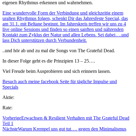
eigenen Rhythmus erkennen und wahrnehmen.
Eine wundervolle Form der Verbindung und gleichzeitig einem
uralten Rhythmus folgen, schenkt Dir das Jahresfeste Special, das
am 31.1. mit Beltane beginnt. Im Jahreskreis treffen wir uns zu 4
live online Sessions und finden so einen sanften und nährenden
Kontakt zum Zyklus der Natur und allen Lebens. Sei dabei….und
lass Dich unterstützen durch Verbundenheit.
..und hör ab und zu mal die Songs von The Grateful Dead.
In dieser Folge geht es die Prinzipien 13 – 25….
Viel Freude beim Ausprobieren und sich erinnern lassen.
Besuch auch meine facebook Seite für tägliche Impulse und
Specials
Aktie:
Rate:
Vorherige
Erwachsen & Resilient Verhalten mit The Grateful Dead
Teil 1
Nächste
Warum Krempel uns gut tut…. gegen den Minimalismus