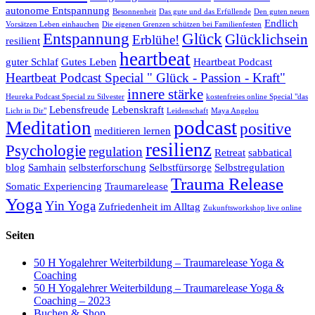
autonome Entspannung
Besonnenheit
Das gute und das Erfüllende
Den guten neuen
Endlich
Vorsätzen Leben einhauchen
Die eigenen Grenzen schützen bei Familienfesten
Entspannung
Glück
Glücklichsein
Erblühe!
resilient
heartbeat
guter Schlaf
Gutes Leben
Heartbeat Podcast
Heartbeat Podcast Special " Glück - Passion - Kraft"
innere stärke
Heureka Podcast Special zu Silvester
kostenfreies online Special "das
Lebensfreude
Lebenskraft
Licht in Dir"
Leidenschaft
Maya Angelou
podcast
Meditation
positive
meditieren lernen
resilienz
Psychologie
regulation
Retreat
sabbatical
blog
Samhain
selbsterforschung
Selbstfürsorge
Selbstregulation
Trauma Release
Somatic Experiencing
Traumarelease
Yoga
Yin Yoga
Zufriedenheit im Alltag
Zukunftsworkshop live online
Seiten
50 H Yogalehrer Weiterbildung – Traumarelease Yoga &
Coaching
50 H Yogalehrer Weiterbildung – Traumarelease Yoga &
Coaching – 2023
Buchen & Shop