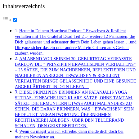
Inhaltsverzeichnis
Heute in Deinem Heartbeat Podcast “ Erwachsen & Resilient
verhalten mit The Grateful Dead Teil 2 „- weitere 12 Prinzipien, die
Dich gelassener und achtsamer durch Dein Leben gehen lassen….und
Dir ganz sicher das ein oder andere Mal ein Grinsen aufs Gesicht
zaubern werden.
AM ABEND VOR SEINEM 30. GEBURTSTAG VERFASSTE
BARLOW DIE “ PRINZIPIEN ERWACHSENEN VERHALTENS“
– 25 SÄTZE, DIE ZUM NACHDENKEN, REFLEKTIEREN UND
NACHLEBEN ANREGEN. ERWACHSEN & RESILIENT
VERHALTEN BRINGT GELASSENHEIT UND EINE GESUNDE
ABGEKLÄRTHEIT IN DEIN LEBEN…
DIESE PRINZIPIEN ERINNERN AN PATANJALIS YOGA
SUTRAS- EINFACHE UND KLARE SÄTZE, OHNE TAMTAM.
SÄTZE, DIE ERMUNTERN ETWAS AUCH MAL ANDERS ZU
SEHEN. DIE DARAN ERINNERN, WAS “ ERWACHSEN“ SEIN
BEDEUTET: VERANTWORTUNG ÜBERNEHMEN,
RECHTHABEREI ABLEGEN, ÜBER DEN TELLERRAND
SCHAUEN, DEN GEIST BEFRIEDEN.
Wenn du magst was ich schreibe, dann melde dich doch bei
meinem Newsletter an.