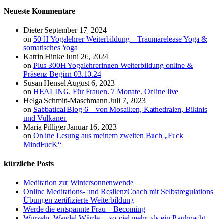
Neueste Kommentare
Dieter
September 17, 2024
on
50 H Yogalehrer Weiterbildung – Traumarelease Yoga &
somatisches Yoga
Katrin Hinke
Juni 26, 2024
on
Plus 300H Yogalehrerinnen Weiterbildung online &
Präsenz Beginn 03.10.24
Susan Hensel
August 6, 2023
on
HEALING. Für Frauen. 7 Monate. Online live
Helga Schmitt-Maschmann
Juli 7, 2023
on
Sabbatical Blog 6 – von Mosaiken, Kathedralen, Bikinis
und Vulkanen
Maria Pilliger
Januar 16, 2023
on
Online Lesung aus meinem zweiten Buch „Fuck
MindFucK“
kürzliche Posts
Meditation zur Wintersonnenwende
Online Meditations- und ReslienzCoach mit Selbstregulations
Übungen zertifizierte Weiterbildung
Werde die entspannte Frau – Becoming
Wurzeln. Wandel.Würde. – so viel mehr, als ein Rauhnacht