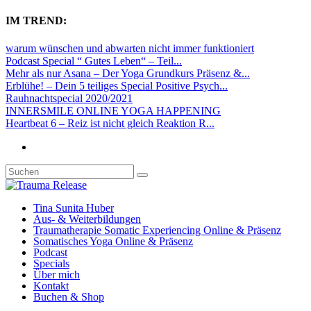
IM TREND:
warum wünschen und abwarten nicht immer funktioniert
Podcast Special “ Gutes Leben“ – Teil...
Mehr als nur Asana – Der Yoga Grundkurs Präsenz &...
Erblühe! – Dein 5 teiliges Special Positive Psych...
Rauhnachtspecial 2020/2021
INNERSMILE ONLINE YOGA HAPPENING
Heartbeat 6 – Reiz ist nicht gleich Reaktion R...
Tina Sunita Huber
Aus- & Weiterbildungen
Traumatherapie Somatic Experiencing Online & Präsenz
Somatisches Yoga Online & Präsenz
Podcast
Specials
Über mich
Kontakt
Buchen & Shop