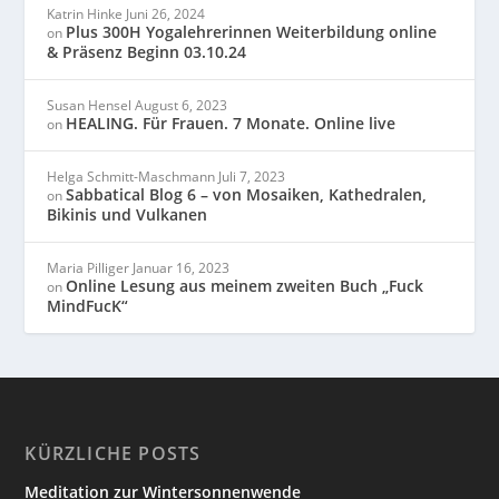
Katrin Hinke
Juni 26, 2024
Plus 300H Yogalehrerinnen Weiterbildung online
on
& Präsenz Beginn 03.10.24
Susan Hensel
August 6, 2023
HEALING. Für Frauen. 7 Monate. Online live
on
Helga Schmitt-Maschmann
Juli 7, 2023
Sabbatical Blog 6 – von Mosaiken, Kathedralen,
on
Bikinis und Vulkanen
Maria Pilliger
Januar 16, 2023
Online Lesung aus meinem zweiten Buch „Fuck
on
MindFucK“
KÜRZLICHE POSTS
Meditation zur Wintersonnenwende