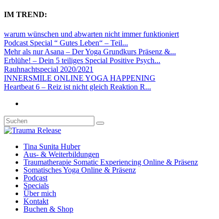
IM TREND:
warum wünschen und abwarten nicht immer funktioniert
Podcast Special “ Gutes Leben“ – Teil...
Mehr als nur Asana – Der Yoga Grundkurs Präsenz &...
Erblühe! – Dein 5 teiliges Special Positive Psych...
Rauhnachtspecial 2020/2021
INNERSMILE ONLINE YOGA HAPPENING
Heartbeat 6 – Reiz ist nicht gleich Reaktion R...
Tina Sunita Huber
Aus- & Weiterbildungen
Traumatherapie Somatic Experiencing Online & Präsenz
Somatisches Yoga Online & Präsenz
Podcast
Specials
Über mich
Kontakt
Buchen & Shop