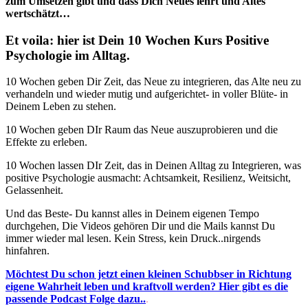
zum Umsetzen gibt und dass Dich Neues lehrt und Altes
wertschätzt…
Et voila: hier ist Dein 10 Wochen Kurs Positive
Psychologie im Alltag.
10 Wochen geben Dir Zeit, das Neue zu integrieren, das Alte neu zu
verhandeln und wieder mutig und aufgerichtet- in voller Blüte- in
Deinem Leben zu stehen.
10 Wochen geben DIr Raum das Neue auszuprobieren und die
Effekte zu erleben.
10 Wochen lassen DIr Zeit, das in Deinen Alltag zu Integrieren, was
positive Psychologie ausmacht: Achtsamkeit, Resilienz, Weitsicht,
Gelassenheit.
Und das Beste- Du kannst alles in Deinem eigenen Tempo
durchgehen, Die Videos gehören Dir und die Mails kannst Du
immer wieder mal lesen. Kein Stress, kein Druck..nirgends
hinfahren.
Möchtest Du schon jetzt einen kleinen Schubbser in Richtung
eigene Wahrheit leben und kraftvoll werden? Hier gibt es die
passende Podcast Folge dazu..
.