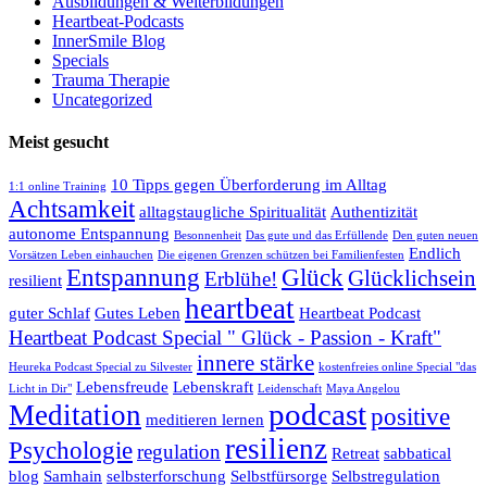
Ausbildungen & Weiterbildungen
Heartbeat-Podcasts
InnerSmile Blog
Specials
Trauma Therapie
Uncategorized
Meist gesucht
10 Tipps gegen Überforderung im Alltag
1:1 online Training
Achtsamkeit
alltagstaugliche Spiritualität
Authentizität
autonome Entspannung
Besonnenheit
Das gute und das Erfüllende
Den guten neuen
Endlich
Vorsätzen Leben einhauchen
Die eigenen Grenzen schützen bei Familienfesten
Entspannung
Glück
Glücklichsein
Erblühe!
resilient
heartbeat
guter Schlaf
Gutes Leben
Heartbeat Podcast
Heartbeat Podcast Special " Glück - Passion - Kraft"
innere stärke
Heureka Podcast Special zu Silvester
kostenfreies online Special "das
Lebensfreude
Lebenskraft
Licht in Dir"
Leidenschaft
Maya Angelou
podcast
Meditation
positive
meditieren lernen
resilienz
Psychologie
regulation
Retreat
sabbatical
blog
Samhain
selbsterforschung
Selbstfürsorge
Selbstregulation