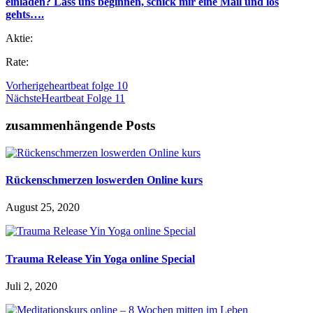
einladen? Lass uns beginnen, schick mir eine Mail und los
gehts….
Aktie:
Rate:
Vorherige
heartbeat folge 10
Nächste
Heartbeat Folge 11
zusammenhängende Posts
Rückenschmerzen loswerden Online kurs
August 25, 2020
Trauma Release Yin Yoga online Special
Juli 2, 2020