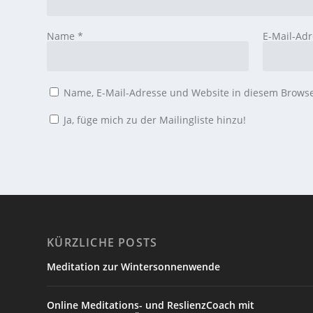
Name
*
E-Mail-Ad
Name, E-Mail-Adresse und Website in diesem Brows
Ja, füge mich zu der Mailingliste hinzu!
KÜRZLICHE POSTS
Meditation zur Wintersonnenwende
Online Meditations- und ReslienzCoach mit