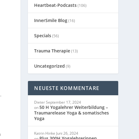
Heartbeat-Podcasts
(106)
InnerSmile Blog
(16)
Specials
(56)
Trauma Therapie
(13)
Uncategorized
(9)
NEUESTE KOMMENTARE
-
Dieter
September 17, 2024
50 H Yogalehrer Weiterbildung –
on
Traumarelease Yoga & somatisches
Yoga
Katrin Hinke
Juni 26, 2024
n
Plus 300H Yogalehrerinnen
on