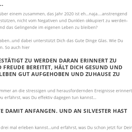
..
t über einem zusammen, das Jahr 2020 ist eh…naja….anstrengend
stützen, nicht vom Negativen und Dunklen okkupiert zu werden-
und das Gelingende im eigenen Leben zu bleiben?
haben..und dabei unterstützt Dich das Gute Dinge Glas. Wie Du
en. So auch hier
ESTÄTIGT ZU WERDEN DARAN ERINNERT ZU
 FREUDE BEREITET, HÄLT DICH GESUND UND
M LEBEN GUT AUFGEHOBEN UND ZUHAUSE ZU
immer an die stressigen und herausfordernden Ereignisse erinnert
u erfährst, was Du effektiv dagegen tun kannst…
E DAMIT ANFANGEN. UND AN SILVESTER HAST
drei mal erleben kannst…und erfährst, was Du schon jetzt für Dei