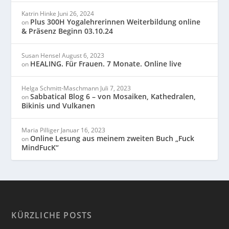
Katrin Hinke
Juni 26, 2024
Plus 300H Yogalehrerinnen Weiterbildung online
on
& Präsenz Beginn 03.10.24
Susan Hensel
August 6, 2023
HEALING. Für Frauen. 7 Monate. Online live
on
Helga Schmitt-Maschmann
Juli 7, 2023
Sabbatical Blog 6 – von Mosaiken, Kathedralen,
on
Bikinis und Vulkanen
Maria Pilliger
Januar 16, 2023
Online Lesung aus meinem zweiten Buch „Fuck
on
MindFucK“
KÜRZLICHE POSTS