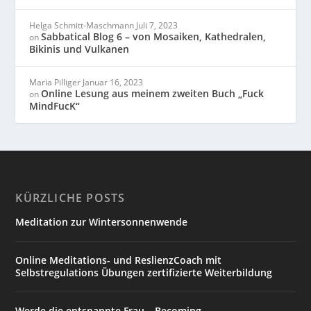
Helga Schmitt-Maschmann
Juli 7, 2023
Sabbatical Blog 6 – von Mosaiken, Kathedralen,
on
Bikinis und Vulkanen
Maria Pilliger
Januar 16, 2023
Online Lesung aus meinem zweiten Buch „Fuck
on
MindFucK“
KÜRZLICHE POSTS
Meditation zur Wintersonnenwende
Online Meditations- und ReslienzCoach mit
Selbstregulations Übungen zertifizierte Weiterbildung
Werde die entspannte Frau – Becoming