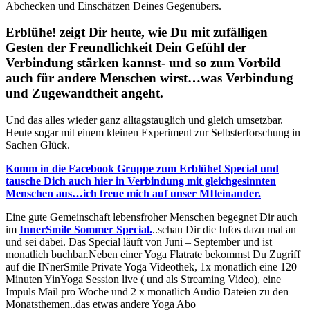
Abchecken und Einschätzen Deines Gegenübers.
Erblühe! zeigt Dir heute, wie Du mit zufälligen
Gesten der Freundlichkeit Dein Gefühl der
Verbindung stärken kannst- und so zum Vorbild
auch für andere Menschen wirst…was Verbindung
und Zugewandtheit angeht.
Und das alles wieder ganz alltagstauglich und gleich umsetzbar.
Heute sogar mit einem kleinen Experiment zur Selbsterforschung in
Sachen Glück.
Komm in die Facebook Gruppe zum Erblühe! Special und
tausche Dich auch hier in Verbindung mit gleichgesinnten
Menschen aus…ich freue mich auf unser MIteinander.
Eine gute Gemeinschaft lebensfroher Menschen begegnet Dir auch
im
InnerSmile Sommer Special.
..schau Dir die Infos dazu mal an
und sei dabei. Das Special läuft von Juni – September und ist
monatlich buchbar.Neben einer Yoga Flatrate bekommst Du Zugriff
auf die INnerSmile Private Yoga Videothek, 1x monatlich eine 120
Minuten YinYoga Session live ( und als Streaming Video), eine
Impuls Mail pro Woche und 2 x monatlich Audio Dateien zu den
Monatsthemen..das etwas andere Yoga Abo