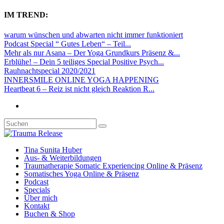
IM TREND:
warum wünschen und abwarten nicht immer funktioniert
Podcast Special “ Gutes Leben“ – Teil...
Mehr als nur Asana – Der Yoga Grundkurs Präsenz &...
Erblühe! – Dein 5 teiliges Special Positive Psych...
Rauhnachtspecial 2020/2021
INNERSMILE ONLINE YOGA HAPPENING
Heartbeat 6 – Reiz ist nicht gleich Reaktion R...
Tina Sunita Huber
Aus- & Weiterbildungen
Traumatherapie Somatic Experiencing Online & Präsenz
Somatisches Yoga Online & Präsenz
Podcast
Specials
Über mich
Kontakt
Buchen & Shop