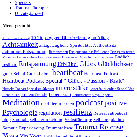
Specials
Trauma Therapie
Uncategorized
Meist gesucht
10 Tipps gegen Überforderung im Alltag
1:1 online Training
Achtsamkeit
alltagstaugliche Spiritualität
Authentizität
autonome Entspannung
Besonnenheit
Das gute und das Erfüllende
Den guten neuen
Endlich
Vorsätzen Leben einhauchen
Die eigenen Grenzen schützen bei Familienfesten
Entspannung
Glück
Glücklichsein
Erblühe!
resilient
heartbeat
guter Schlaf
Gutes Leben
Heartbeat Podcast
Heartbeat Podcast Special " Glück - Passion - Kraft"
innere stärke
Heureka Podcast Special zu Silvester
kostenfreies online Special "das
Lebensfreude
Lebenskraft
Licht in Dir"
Leidenschaft
Maya Angelou
podcast
Meditation
positive
meditieren lernen
resilienz
Psychologie
regulation
Retreat
sabbatical
blog
Samhain
selbsterforschung
Selbstfürsorge
Selbstregulation
Trauma Release
Somatic Experiencing
Traumarelease
Yoga
Yin Yoga
Zufriedenheit im Alltag