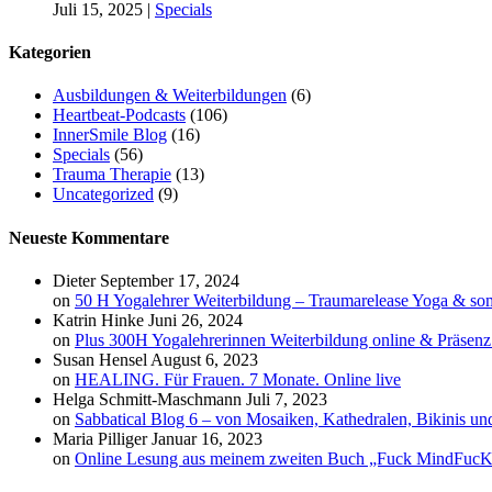
Juli 15, 2025
|
Specials
Kategorien
Ausbildungen & Weiterbildungen
(6)
Heartbeat-Podcasts
(106)
InnerSmile Blog
(16)
Specials
(56)
Trauma Therapie
(13)
Uncategorized
(9)
Neueste Kommentare
Dieter
September 17, 2024
on
50 H Yogalehrer Weiterbildung – Traumarelease Yoga & so
Katrin Hinke
Juni 26, 2024
on
Plus 300H Yogalehrerinnen Weiterbildung online & Präsen
Susan Hensel
August 6, 2023
on
HEALING. Für Frauen. 7 Monate. Online live
Helga Schmitt-Maschmann
Juli 7, 2023
on
Sabbatical Blog 6 – von Mosaiken, Kathedralen, Bikinis u
Maria Pilliger
Januar 16, 2023
on
Online Lesung aus meinem zweiten Buch „Fuck MindFuc