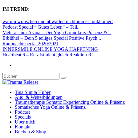
IM TREND:
warum wünschen und abwarten nicht immer funktioniert
Podcast Special “ Gutes Leben“ – Teil...
Mehr als nur Asana – Der Yoga Grundkurs Präsenz &...
Erblühe! – Dein 5 teiliges Special Positive Psych...
Rauhnachtspecial 2020/2021
INNERSMILE ONLINE YOGA HAPPENING
Heartbeat 6 – Reiz ist nicht gleich Reaktion R...
Tina Sunita Huber
Aus- & Weiterbildungen
Traumatherapie Somatic Experiencing Online & Präsenz
Somatisches Yoga Online & Präsenz
Podcast
Specials
Über mich
Kontakt
Buchen & Shop