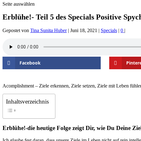
Seite auswählen
Erblühe!- Teil 5 des Specials Positive Spyc
Gepostet von
Tina Sunita Huber
|
Juni 18, 2021
|
Specials
|
0
|
Facebook
Pinter
Acomplishment – Ziele erkennen, Ziele setzen, Ziele mit Leben fühle
Inhaltsverzeichnis
Erblühe!-die heutige Folge zeigt Dir, wie Du Deine Zi
Ich glaube fest daran, dass unsere Ziele im Leben nicht auf rein int