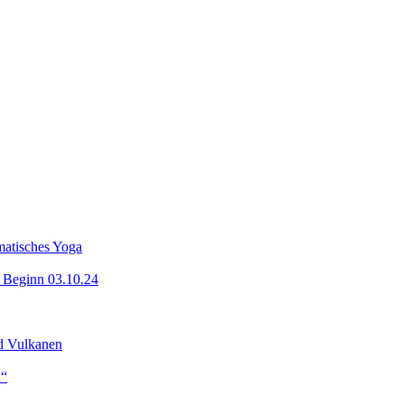
matisches Yoga
z Beginn 03.10.24
nd Vulkanen
K“