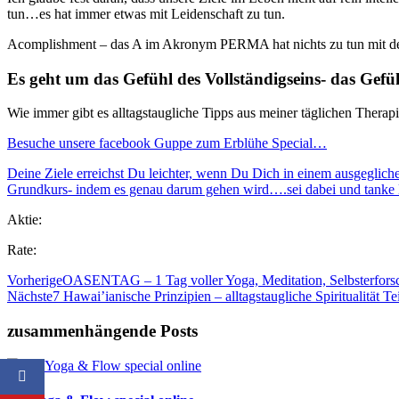
tun…es hat immer etwas mit Leidenschaft zu tun.
Acomplishment – das A im Akronym PERMA hat nichts zu tun mit den 
Es geht um das Gefühl des Vollständigseins- das Gefü
Wie immer gibt es alltagstaugliche Tipps aus meiner täglichen Therap
Besuche unsere facebook Guppe zum Erblühe Special…
Deine Ziele erreichst Du leichter, wenn Du Dich in einem ausgegli
Grundkurs- indem es genau darum gehen wird….sei dabei und tanke 
Aktie:
Rate:
Vorherige
OASENTAG – 1 Tag voller Yoga, Meditation, Selbsterfo
Nächste
7 Hawai’ianische Prinzipien – alltagstaugliche Spiritualität Tei
zusammenhängende Posts