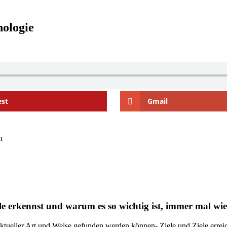
hologie
est
Gmail
n
ele erkennst und warum es so wichtig ist, immer mal wi
ellektueller Art und Weise gefunden werden können- Ziele und Ziele er